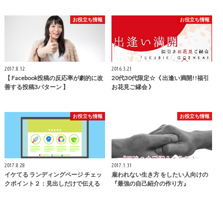
お役立ち情報
お役立ち情報
2017.8.12
2016.3.21
【 Facebook投稿の反応率が劇的に改
20代30代限定☆《 出逢い満開!!福引
善する投稿3パターン 】
お花見ご縁会 》
お役立ち情報
お役立ち情報
2017.8.28
2017.1.31
イケてる ランディングページ チェッ
雇われない生き方 をしたい人向けの
クポイント２：見出しだけで伝える
『最強の自己紹介の作り方』