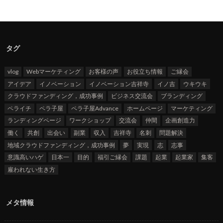
タグ
vlog
Webマーケティング
お客様の声
お役立ち情報
ご縁会
アイデア
イノベーション
イノベーション吉祥寺
イノ吉
ウキウキ
クラウドファンディング，成功事例
ビジネス交流会
ブランディング
ペライチ
ペラ子屋
ペラ子屋Advance
ホームページ
マーケティング
ランディングページ
ワークショップ
交流会
仲間
企画創造力
働く
共創
出会い
副業
収入
吉祥寺
名刺
問題解決
地域クラウドファンディング，成功事例
夢
実現
志
志事
意識高いハゲ
日本一
目的
福引ご縁会
課題
起業
起業家
集客
雇われない生き方
メタ情報