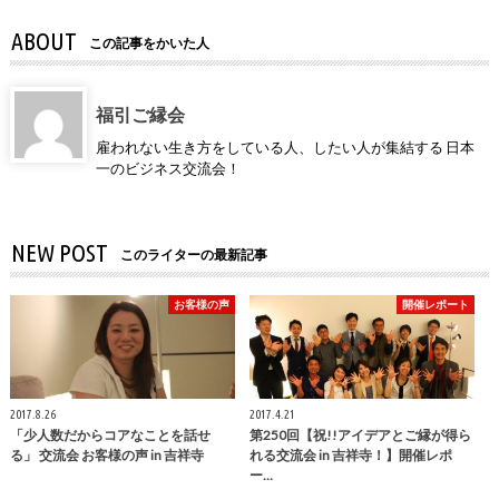
ABOUT
この記事をかいた人
福引ご縁会
雇われない生き方をしている人、したい人が集結する 日本
一のビジネス交流会！
NEW POST
このライターの最新記事
お客様の声
開催レポート
2017.8.26
2017.4.21
「少人数だからコアなことを話せ
第250回【祝!!アイデアとご縁が得ら
る」 交流会 お客様の声 in 吉祥寺
れる交流会 in 吉祥寺！】開催レポ
ー…