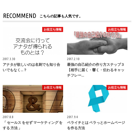
RECOMMEND
こちらの記事も人気です。
お役立ち情報
お役立ち情報
2017.3.30
2017.2.10
アナタが欲しいのは名刺でも知り合
最強の自己紹介の作り方ステップ３
いでもなく...？
【相手に届く・響く・伝わるキャッ
チフレー…
お役立ち情報
お役立ち情報
2017.8.8
2017.9.4
「 セールス をせず マーケティング を
ペライチとは ペラっとホームページ
する 方法 」
を作る方法