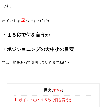
です。
２
ポイントは
つですヽ(^o^)丿
・１５秒で何を言うか
・ポジショニングの大中小の目安
では、順を追って説明していきますね(^_-)
目次
[
非表示
]
1
ポイント①：１５秒で何を言うか