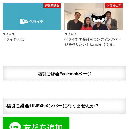
起業用語集
お客様の声
2017.4.20
2017.4.17
ペライチ とは
ペライチ で受付用 ランディングペー
ジ を作りたい！ kumaki （ くま…
福引ご縁会Facebookページ
福引ご縁会LINE＠メンバーになりませんか？