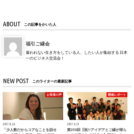
ABOUT
この記事をかいた人
福引ご縁会
雇われない生き方をしている人、したい人が集結する 日本
一のビジネス交流会！
NEW POST
このライターの最新記事
お客様の声
開催レポート
2017.8.26
2017.4.21
「少人数だからコアなことを話せ
第250回【祝!!アイデアとご縁が得ら