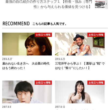
最強の自己紹介の作り方ステップ１ 【特長・強み（専門
性）から与えられる価値を見つける】
RECOMMEND
こちらの記事も人気です。
お役立ち情報
お役立ち情報
2016.4.27
2016.6.23
雇われない生き方へ 大企業の時代
三宅洋平 から学ぶ！ 【 選挙 は “戦” で
はもう終わった！
はなく “祭り” にしたい！】
お役立ち情報
お役立ち情報
2017.8.8
2017.8.12