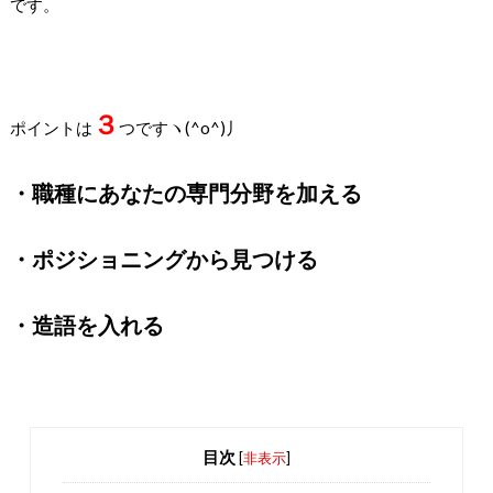
です。
３
ポイントは
つですヽ(^o^)丿
・職種にあなたの専門分野を加える
・ポジショニングから見つける
・造語を入れる
目次
[
非表示
]