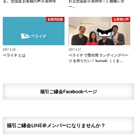
る」 交流会 お客様の声 in 吉祥寺
れる交流会 in 吉祥寺！】開催レポ
ー…
起業用語集
お客様の声
2017.4.20
2017.4.17
ペライチ とは
ペライチ で受付用 ランディングペー
ジ を作りたい！ kumaki （ くま…
福引ご縁会Facebookページ
福引ご縁会LINE＠メンバーになりませんか？