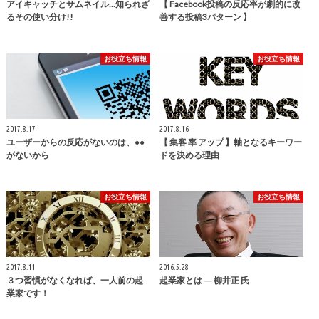
アイキャッチとサムネイル...知られざ
【 Facebook投稿の反応率が劇的に改
るその使い分け!!
善する投稿3パターン 】
お役立ち情報
お役立ち情報
2017.8.17
2017.8.16
ユーザーからの反応がないのは、●●
【 集客 率 アップ 】軸となるキーワー
がないから
ドを決める理由
お役立ち情報
お役立ち情報
2017.8.11
2016.5.28
３つ習慣がなくなれば、一人前の起
起業家とは ― 柳井正 氏
業家です！