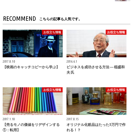
RECOMMEND
こちらの記事も人気です。
お役立ち情報
お役立ち情報
2017.8.10
2016.6.1
【映画のキャッチコピーから学ぶ】
ビジネスを成功させる方法 ― 稲盛和
夫 氏
お役立ち情報
お役立ち情報
2017.1.18
2017.8.15
【売るモノの価値をリデザインする
オリジナル化粧品はたった5万円で作
①：転用】
れる！？