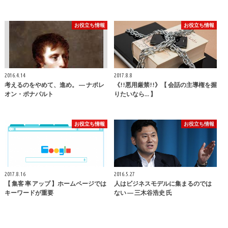
お役立ち情報
お役立ち情報
2016.4.14
2017.8.8
考えるのをやめて、進め。 ― ナポレ
《!!悪用厳禁!!》【 会話の主導権を握
オン・ポナパルト
りたいなら... 】
お役立ち情報
お役立ち情報
2017.8.16
2016.5.27
【 集客 率 アップ 】ホームページでは
人はビジネスモデルに集まるのでは
キーワードが重要
ない ― 三木谷浩史 氏