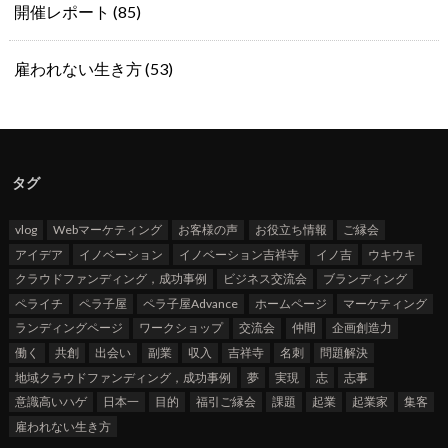
開催レポート
(85)
雇われない生き方
(53)
タグ
vlog
Webマーケティング
お客様の声
お役立ち情報
ご縁会
アイデア
イノベーション
イノベーション吉祥寺
イノ吉
ウキウキ
クラウドファンディング，成功事例
ビジネス交流会
ブランディング
ペライチ
ペラ子屋
ペラ子屋Advance
ホームページ
マーケティング
ランディングページ
ワークショップ
交流会
仲間
企画創造力
働く
共創
出会い
副業
収入
吉祥寺
名刺
問題解決
地域クラウドファンディング，成功事例
夢
実現
志
志事
意識高いハゲ
日本一
目的
福引ご縁会
課題
起業
起業家
集客
雇われない生き方