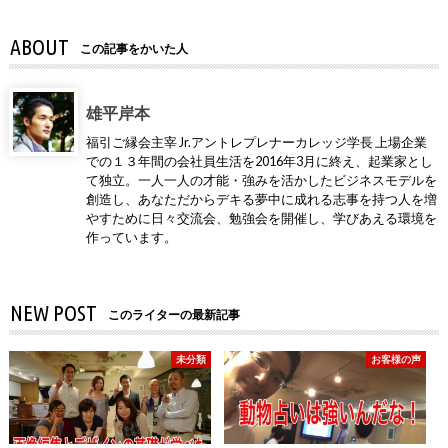
ABOUT
この記事をかいた人
雄平岸本
福引ご縁会主宰 Jr.アントレプレナーカレッジ学長 上場企業
での１３年間の会社員生活を2016年3月に終え、起業家とし
て独立。一人一人の才能・強みを活かしたビジネスモデルを
創造し、あなただからデキる夢中に成れる志事を持つ人を増
やすために日々交流会、勉強会を開催し、学びあえる環境を
作っています。
NEW POST
このライターの最新記事
未分類
お客様の声