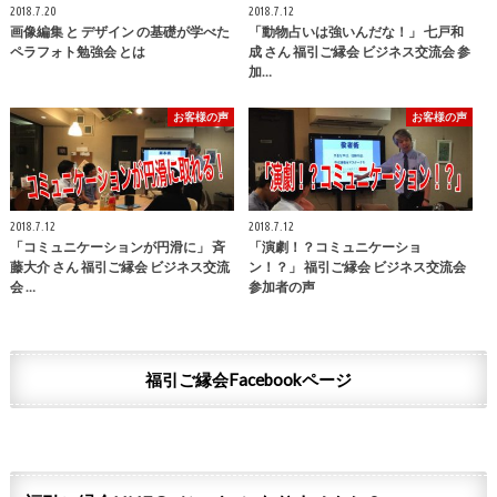
2018.7.20
2018.7.12
画像編集 と デザイン の基礎が学べた
「動物占いは強いんだな！」 七戸和
ペラフォト勉強会 とは
成 さん 福引ご縁会 ビジネス交流会 参
加…
お客様の声
お客様の声
2018.7.12
2018.7.12
「コミュニケーションが円滑に」 斉
「演劇！？コミュニケーショ
藤大介 さん 福引ご縁会 ビジネス交流
ン！？」 福引ご縁会 ビジネス交流会
会 …
参加者の声
福引ご縁会Facebookページ