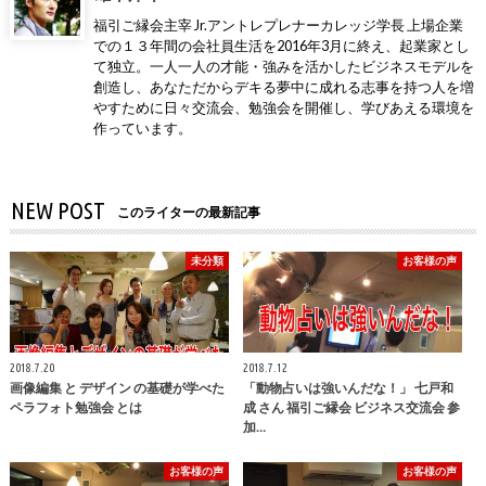
福引ご縁会主宰 Jr.アントレプレナーカレッジ学長 上場企業
での１３年間の会社員生活を2016年3月に終え、起業家とし
て独立。一人一人の才能・強みを活かしたビジネスモデルを
創造し、あなただからデキる夢中に成れる志事を持つ人を増
やすために日々交流会、勉強会を開催し、学びあえる環境を
作っています。
NEW POST
このライターの最新記事
未分類
お客様の声
2018.7.20
2018.7.12
画像編集 と デザイン の基礎が学べた
「動物占いは強いんだな！」 七戸和
ペラフォト勉強会 とは
成 さん 福引ご縁会 ビジネス交流会 参
加…
お客様の声
お客様の声