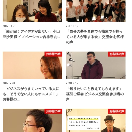
2017.11.7
2017.8.19
「頭が固くアイデアが出ない」 小山
「自分の夢を具体でも抽象でも持っ
亜沙美 様 イノベーション吉祥寺 お…
ている人が集まる会」 交流会 お客様
の声…
お客様の声
お客様の声
2017.5.20
2018.2.15
「ビジネスがうまくいっている人に
「知りたいこと教えてもらえます」
も、そうでない人にもオススメ！」
福引ご縁会 ビジネス交流会 参加者の
お客様の…
声
お客様の声
お客様の声