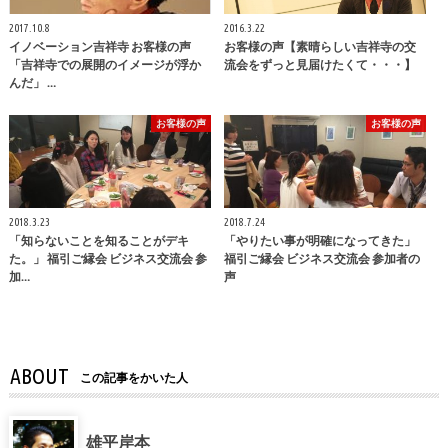
2017.10.8
2016.3.22
イノベーション吉祥寺 お客様の声
お客様の声【素晴らしい吉祥寺の交
「吉祥寺での展開のイメージが浮か
流会をずっと見届けたくて・・・】
んだ」 …
お客様の声
お客様の声
2018.3.23
2018.7.24
「知らないことを知ることがデキ
「やりたい事が明確になってきた」
た。」 福引ご縁会 ビジネス交流会 参
福引ご縁会 ビジネス交流会 参加者の
加…
声
ABOUT
この記事をかいた人
雄平岸本