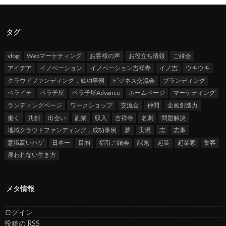
タグ
vlog
Webマーケティング
お客様の声
お役立ち情報
ご縁会
アイデア
イノベーション
イノベーション吉祥寺
イノ吉
ウキウキ
クラウドファンディング，成功事例
ビジネス交流会
ブランディング
ペライチ
ペラ子屋
ペラ子屋Advance
ホームページ
マーケティング
ランディングページ
ワークショップ
交流会
仲間
企画創造力
働く
共創
出会い
副業
収入
吉祥寺
名刺
問題解決
地域クラウドファンディング，成功事例
夢
実現
志
志事
意識高いハゲ
日本一
目的
福引ご縁会
課題
起業
起業家
集客
雇われない生き方
メタ情報
ログイン
投稿の
RSS