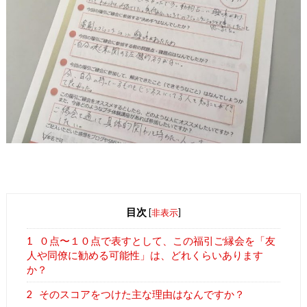
目次
[
非表示
]
1
０点〜１０点で表すとして、この福引ご縁会を「友
人や同僚に勧める可能性」は、どれくらいあります
か？
2
そのスコアをつけた主な理由はなんですか？