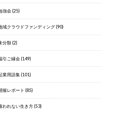
勉強会
(25)
地域クラウドファンディング
(90)
未分類
(2)
福引ご縁会
(149)
起業用語集
(101)
開催レポート
(85)
雇われない生き方
(53)