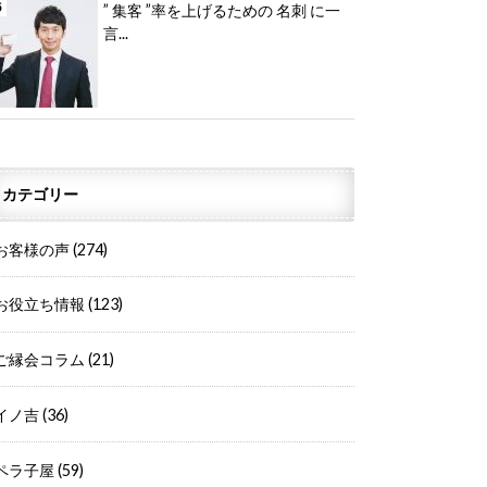
” 集客 ”率を上げるための 名刺 に一
言...
カテゴリー
お客様の声
(274)
お役立ち情報
(123)
ご縁会コラム
(21)
イノ吉
(36)
ペラ子屋
(59)