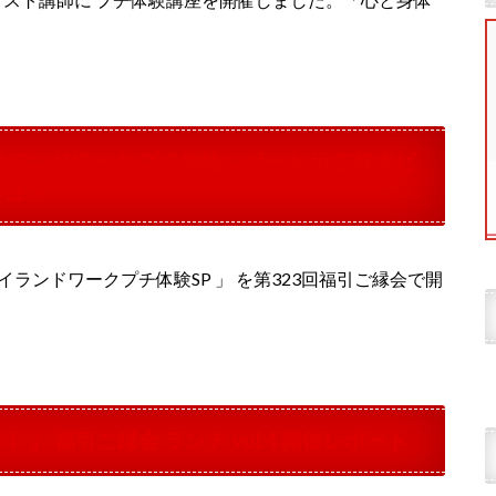
イランドワーク プチ体験レポート in 吉祥寺ビ
会 」
ランドワークプチ体験SP 」 を第323回福引ご縁会で開
 』 福引ご縁会 ランチ vol.4 開催レポート