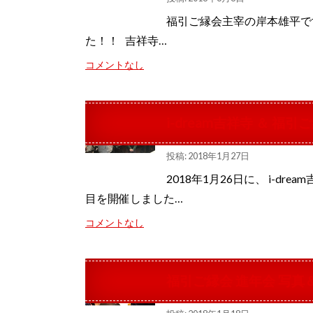
福引ご縁会主宰の岸本雄平です
た！！ 吉祥寺…
コメントなし
i-dream吉祥寺 ＆ 福引
投稿: 2018年1月27日
2018年1月26日に、 i-d
目を開催しました…
コメントなし
福引ご縁会 進年会 写真