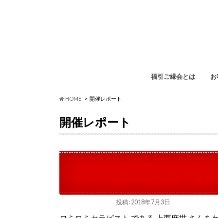
福引ご縁会とは
お
福
イ
ペ
勉
HOME
開催レポート
開催レポート
上西麻世 さんによる 
ポート in 吉祥寺 「福
投稿: 2018年7月3日
ロミロミセラピスト である 上西麻世 さん