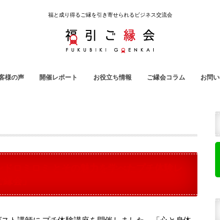
福と成り得るご縁を引き寄せられるビジネス交流会
客様の声
開催レポート
お役立ち情報
ご縁会コラム
お問い
引ご縁会
ノ吉
ラ子屋
強会
地域クラウドファンディング
雇われない生き方
起業用語集
ご縁会コラム
福引ご縁会スタッフ紹介
ハンドロミロミ とその魅力を学べたプチ体験レ
引ご縁会」
をゲスト講師に プチ体験講座を開催しました。「心と身体