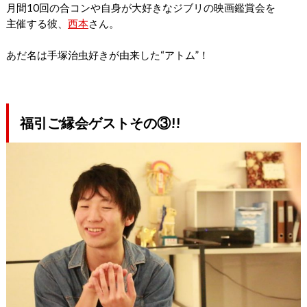
月間10回の合コンや自身が大好きなジブリの映画鑑賞会を
主催する彼、
西本
さん。
あだ名は手塚治虫好きが由来した“アトム”！
福引ご縁会ゲストその③!!