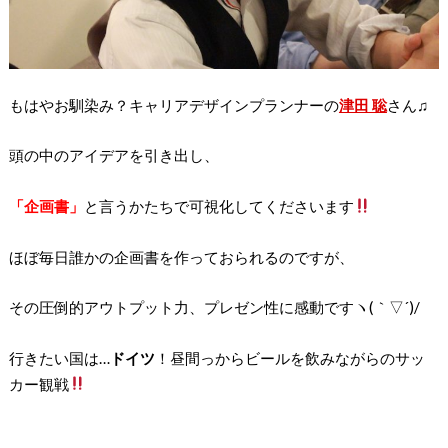
もはやお馴染み？キャリアデザインプランナーの
津田 聡
さん♫
頭の中のアイデアを引き出し、
「企画書」
と言うかたちで可視化してくださいます
ほぼ毎日誰かの企画書を作っておられるのですが、
その圧倒的アウトプット力、プレゼン性に感動ですヽ(｀▽´)/
行きたい国は…
ドイツ
！昼間っからビールを飲みながらのサッ
カー観戦