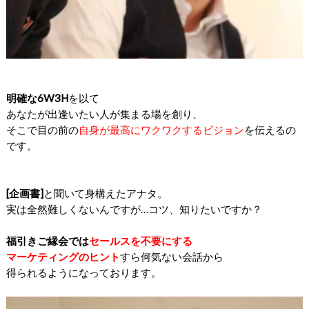
明確な6W3H
を以て
あなたが出逢いたい人が集まる場を創り、
そこで目の前の
自身が最高にワクワクするビジョン
を伝えるの
です。
[企画書]
と聞いて身構えたアナタ。
実は全然難しくないんですが…コツ、知りたいですか？
福引きご縁会では
セールスを不要にする
マーケティングのヒント
す
ら何気ない会話から
得られるようになっております。