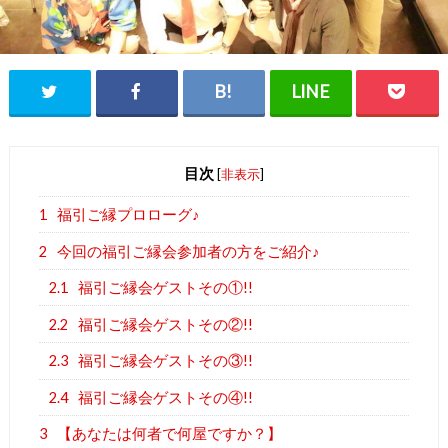
目次
[
非表示
]
1
福引ご縁プロローグ♪
2
今回の福引ご縁会参加者の方をご紹介♪
2.1
福引ご縁会ゲストその①!!
2.2
福引ご縁会ゲストその②!!
2.3
福引ご縁会ゲストその③!!
2.4
福引ご縁会ゲストその④!!
3
【あなたは何者で何屋ですか？】