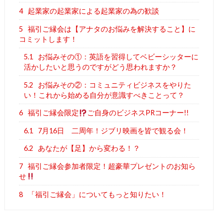
4
起業家の起業家による起業家の為の歓談
5
福引ご縁会は【アナタのお悩みを解決すること】に
コミットします！
5.1
お悩みその①：英語を習得してベビーシッターに
活かしたいと思うのですがどう思われますか？
5.2
お悩みその②：コミュニティビジネスをやりた
い！これから始める自分が意識すべきことって？
6
福引ご縁会限定
ご自身のビジネスPRコーナー!!
6.1
7月16日 二周年！ジブリ映画を皆で観る会！
6.2
あなたが【足】から変わる！？
7
福引ご縁会参加者限定！超豪華プレゼントのお知ら
せ
8
「福引ご縁会」についてもっと知りたい！