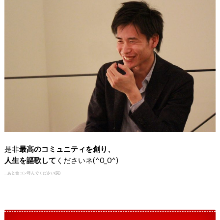
是非
最高のコミュニティを創り、
人生を謳歌して
くださいネ(^0_0^)
…あと合コン呼んでください(笑)