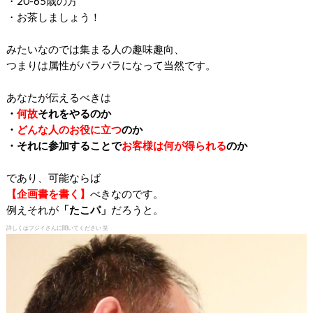
・20-65歳の方
・お茶しましょう！
みたいなのでは集まる人の趣味趣向、
つまりは属性がバラバラになって当然です。
あなたが伝えるべきは
・
何故
それをやるのか
・
どんな人のお役に立つ
のか
・それに参加することで
お客様は何が得られる
のか
であり、可能ならば
【
企画書を書く】
べきなのです。
例えそれが
「たこパ」
だろうと。
詳しくはフジイさんに聞いてください 笑