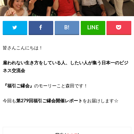
皆さんこんにちは！
雇われない生き方をしている人、したい人が集う日本一のビジ
ネス交流会
『福引ご縁会』
のモーリーこと森田です！
今回も
第279回福引ご縁会開催レポート
をお届けします☆