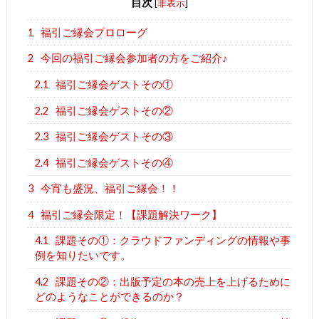
目次
[
非表示
]
1
福引ご縁会プロローグ
2
今回の福引ご縁会参加者の方をご紹介♪
2.1
福引ご縁会ゲストその①
2.2
福引ご縁会ゲストその②
2.3
福引ご縁会ゲストその③
2.4
福引ご縁会ゲストその④
3
今宵も盛況、福引ご縁会！！
4
福引ご縁会限定！【課題解決ワーク】
4.1
課題その①：クラウドファンディングの情報や事
例を知りたいです。
4.2
課題その②：出版予定の本の売上を上げるために
どのようなことができるのか？