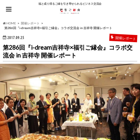
福と成り得るご縁を引き寄せられるビジネス交流会
HOME
開催レポート
第286回『i-dream吉祥寺×福引ご縁会』コラボ交流会 in 吉祥寺 開催レポート
2017.09.25
開催レポート
第286回『i-dream吉祥寺×福引ご縁会』コラボ交
流会 in 吉祥寺 開催レポート