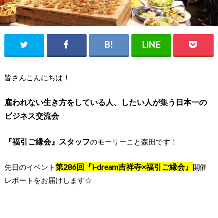
皆さんこんにちは！
雇われない生き方をしている人、したい人が集う日本一の
ビジネス交流会
『福引ご縁会』スタッフ
のモーリーこと森田です！
第286
回『i-dream吉祥寺×福引ご縁会』
先日のイベント
開催
レポートをお届けします☆