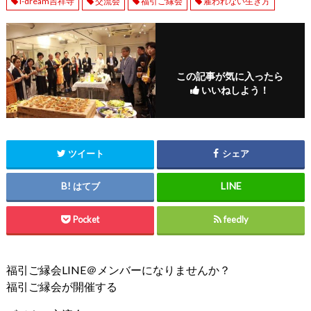
i-dream吉祥寺
交流会
福引ご縁会
雇われない生き方
この記事が気に入ったら
いいねしよう！
ツイート
シェア
はてブ
Pocket
feedly
福引ご縁会LINE＠メンバーになりませんか？
福引ご縁会が開催する