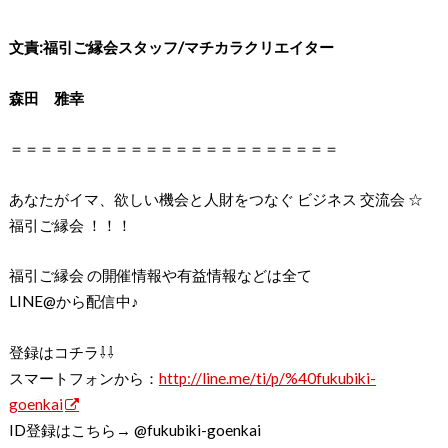
文責:福引ご縁会スタッフ/マチカラクリエイター
森田 雅幸
＝＝＝＝＝＝＝＝＝＝＝＝＝＝＝＝＝＝＝＝＝＝
あなたがイマ、欲しい機会と人財をつなぐ ビジネス 交流会 ☆
福引ご縁会 ！！！
福引ご縁会 の開催情報や有益情報などは全て
LINE@から配信中♪
登録はコチラ⇩⇩
スマートフォンから：
http://line.me/ti/p/
%40fukubiki-
goenkai
ID登録はこちら→ @fukubiki-goenkai