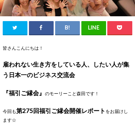
皆さんこんにちは！
雇われない生き方をしている人、したい人が集
う日本一のビジネス交流会
『福引ご縁会』
のモーリーこと森田です！
第275回福引ご縁会開催レポート
今回も
をお届けし
ます☆