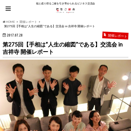
福と成り得るご縁を引き寄せられるビジネス交流会
HOME
開催レポート
第275回【手相は“人生の縮図”である】交流会 in 吉祥寺 開催レポート
2017.07.28
開催レポート
第275回【手相は“人生の縮図”である】交流会 in
吉祥寺 開催レポート