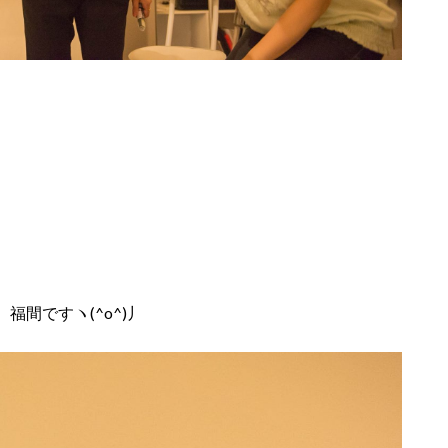
間ですヽ(^o^)丿