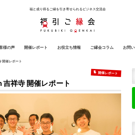
福と成り得るご縁を引き寄せられるビジネス交流会
客様の声
開催レポート
お役立ち情報
ご縁会コラム
お問い
引ご縁会
ノ吉
ラ子屋
強会
地域クラウドファンディング
雇われない生き方
起業用語集
ご縁会コラム
福引ご縁会スタッフ紹介
祥寺 開催レポート
開催レポート
n 吉祥寺 開催レポート