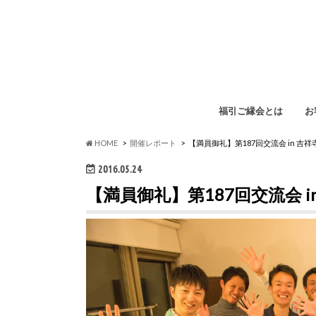
福引ご縁会とは
お
福
イ
ペ
勉
HOME
開催レポート
【満員御礼】第187回交流会 in 吉
2016.05.24
【満員御礼】第187回交流会 i