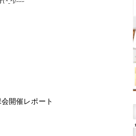
_^)/~~~
縁会開催レポート