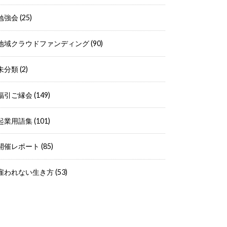
勉強会
(25)
地域クラウドファンディング
(90)
未分類
(2)
福引ご縁会
(149)
起業用語集
(101)
開催レポート
(85)
雇われない生き方
(53)