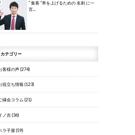
” 集客 ”率を上げるための 名刺 に一
言...
カテゴリー
お客様の声
(274)
お役立ち情報
(123)
ご縁会コラム
(21)
イノ吉
(36)
ペラ子屋
(59)