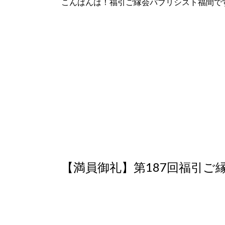
こんばんは！福引ご縁会パブリシスト福間です( ^
【満員御礼】第187回福引ご