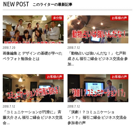
NEW POST
このライターの最新記事
未分類
お客様の声
2018.7.20
2018.7.12
画像編集 と デザイン の基礎が学べた
「動物占いは強いんだな！」 七戸和
ペラフォト勉強会 とは
成 さん 福引ご縁会 ビジネス交流会 参
加…
お客様の声
お客様の声
2018.7.12
2018.7.12
「コミュニケーションが円滑に」 斉
「演劇！？コミュニケーショ
藤大介 さん 福引ご縁会 ビジネス交流
ン！？」 福引ご縁会 ビジネス交流会
会 …
参加者の声