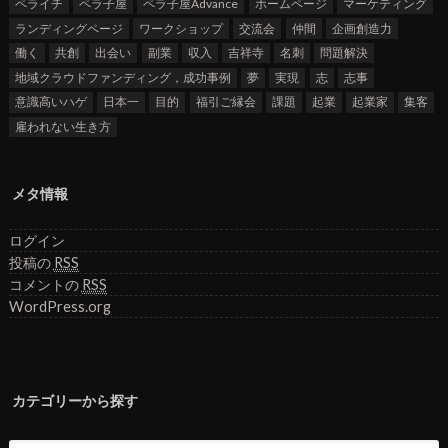
ペライチ
ペラ子屋
ペラ子屋Advance
ホームページ
マーケティング
ランディングページ
ワークショップ
交流会
仲間
企画創造力
働く
共創
出会い
副業
収入
吉祥寺
名刺
問題解決
地域クラウドファンディング，成功事例
夢
実現
志
志事
意識高いハゲ
日本一
目的
福引ご縁会
課題
起業
起業家
集客
雇われない生き方
メタ情報
ログイン
投稿の
RSS
コメントの
RSS
WordPress.org
カテゴリーから探す