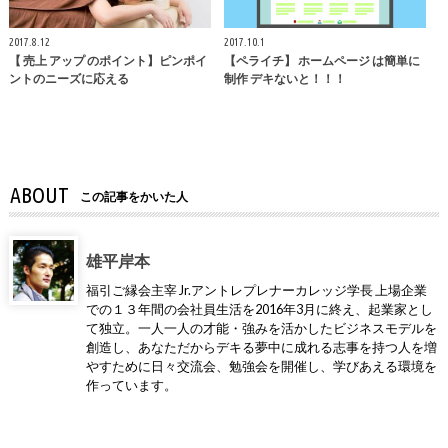
2017.8.12
2017.10.1
【 売上 アップ のポイント】ピンポイ
【ペライチ】 ホームページ は簡単に
ントのニーズに応える
制作 デキないと！！！
ABOUT
この記事をかいた人
雄平岸本
福引ご縁会主宰 Jr.アントレプレナーカレッジ学長 上場企業
での１３年間の会社員生活を2016年3月に終え、起業家とし
て独立。一人一人の才能・強みを活かしたビジネスモデルを
創造し、あなただからデキる夢中に成れる志事を持つ人を増
やすために日々交流会、勉強会を開催し、学びあえる環境を
作っています。