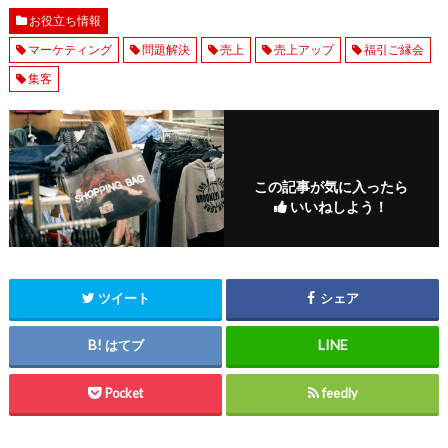
お役立ち情報
マーケティング
問題解決
売上
売上アップ
福引ご縁会
集客
この記事が気に入ったら
いいねしよう！
ツイート
シェア
はてブ
Pocket
feedly