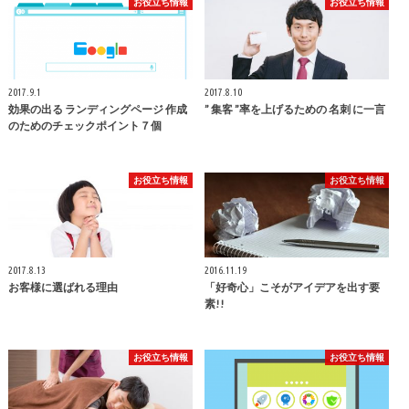
お役立ち情報
お役立ち情報
2017.9.1
2017.8.10
効果の出る ランディングページ 作成
” 集客 ”率を上げるための 名刺 に一言
のためのチェックポイント７個
お役立ち情報
お役立ち情報
2017.8.13
2016.11.19
お客様に選ばれる理由
「好奇心」こそがアイデアを出す要
素!!
お役立ち情報
お役立ち情報