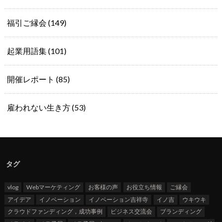
福引ご縁会
(149)
起業用語集
(101)
開催レポート
(85)
雇われない生き方
(53)
タグ
vlog
Webマーケティング
お客様の声
お役立ち情報
ご縁会
アイデア
イノベーション
イノベーション吉祥寺
イノ吉
ウキウキ
クラウドファンディング，成功事例
ビジネス交流会
ブランディング