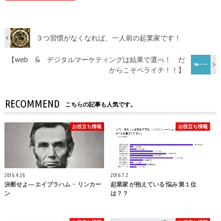
３つ習慣がなくなれば、一人前の起業家です！
【web & デジタルマーケティングは結果で選べ！ だ
からこそペライチ！！】
RECOMMEND
こちらの記事も人気です。
お役立ち情報
お役立ち情報
2016.4.26
2016.7.2
決断せよ― エイブラハム・ リンカー
起業家 が抱えている 悩み 第１位
ン
は？？