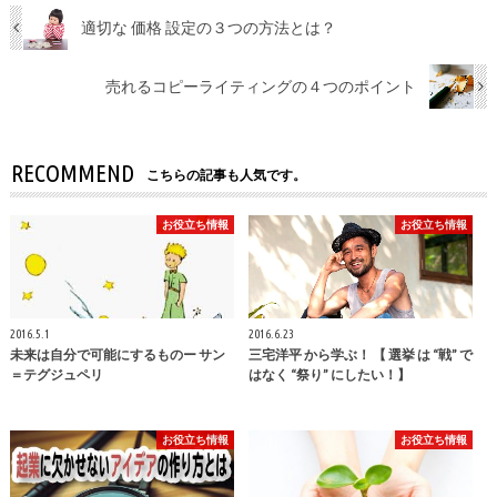
適切な 価格 設定の３つの方法とは？
売れるコピーライティングの４つのポイント
RECOMMEND
こちらの記事も人気です。
お役立ち情報
お役立ち情報
2016.5.1
2016.6.23
未来は自分で可能にするものー サン
三宅洋平 から学ぶ！ 【 選挙 は “戦” で
＝テグジュペリ
はなく “祭り” にしたい！】
お役立ち情報
お役立ち情報