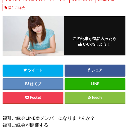
福引ご縁会
この記事が気に入ったら
いいねしよう！
ツイート
シェア
はてブ
Pocket
feedly
福引ご縁会LINE＠メンバーになりませんか？
福引ご縁会が開催する