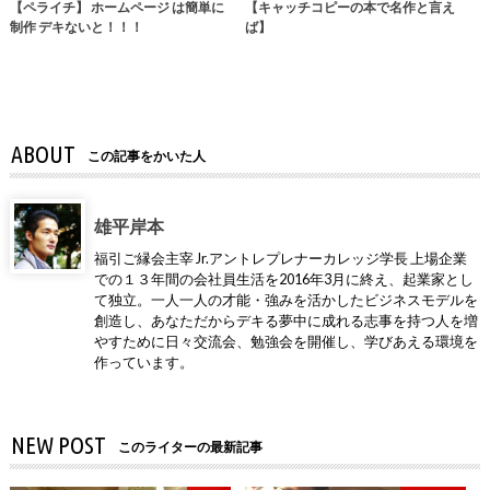
【ペライチ】 ホームページ は簡単に
【キャッチコピーの本で名作と言え
制作 デキないと！！！
ば】
ABOUT
この記事をかいた人
雄平岸本
福引ご縁会主宰 Jr.アントレプレナーカレッジ学長 上場企業
での１３年間の会社員生活を2016年3月に終え、起業家とし
て独立。一人一人の才能・強みを活かしたビジネスモデルを
創造し、あなただからデキる夢中に成れる志事を持つ人を増
やすために日々交流会、勉強会を開催し、学びあえる環境を
作っています。
NEW POST
このライターの最新記事