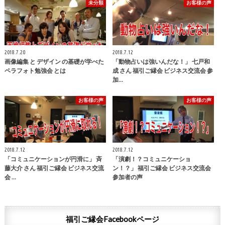
未分類
お客様の声
2018.7.20
2018.7.12
画像編集 と デザイン の基礎が学べた
「動物占いは強いんだな！」 七戸和
ペラフォト勉強会 とは
成 さん 福引ご縁会 ビジネス交流会 参
加…
お客様の声
お客様の声
2018.7.12
2018.7.12
「コミュニケーションが円滑に」 斉
「演劇！？コミュニケーショ
藤大介 さん 福引ご縁会 ビジネス交流
ン！？」 福引ご縁会 ビジネス交流会
会 …
参加者の声
福引ご縁会Facebookページ