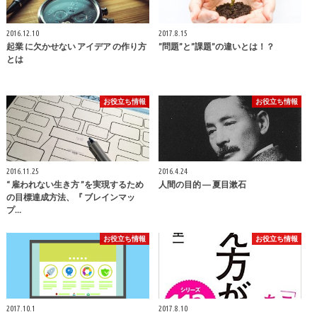
2016.12.10
2017.8.15
起業 に欠かせない アイデア の作り方
”問題”と”課題”の違いとは！？
とは
お役立ち情報
お役立ち情報
2016.11.25
2016.4.24
“ 雇われない生き方 ”を実現するため
人間の目的 ― 夏目漱石
の目標達成方法、『 ブレインマッ
プ…
お役立ち情報
お役立ち情報
2017.10.1
2017.8.10