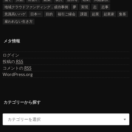
地域クラウドファンディング，成功事例
夢
実現
志
志事
意識高いハゲ
日本一
目的
福引ご縁会
課題
起業
起業家
集客
雇われない生き方
メタ情報
ログイン
投稿の
RSS
コメントの
RSS
WordPress.org
カテゴリーから探す