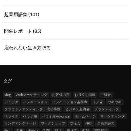
起業用語集
(101)
開催レポート
(85)
雇われない生き方
(53)
タグ
vlog
Webマーケティング
お客様の声
お役立ち情報
ご縁会
アイデア
イノベーション
イノベーション吉祥寺
イノ吉
ウキウキ
クラウドファンディング，成功事例
ビジネス交流会
ブランディング
ペライチ
ペラ子屋
ペラ子屋Advance
ホームページ
マーケティング
ランディングページ
ワークショップ
交流会
仲間
企画創造力
働く
共創
出会い
副業
収入
吉祥寺
名刺
問題解決