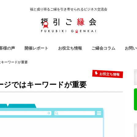
福と成り得るご縁を引き寄せられるビジネス交流会
客様の声
開催レポート
お役立ち情報
ご縁会コラム
お問い
引ご縁会
ノ吉
ラ子屋
強会
地域クラウドファンディング
雇われない生き方
起業用語集
ご縁会コラム
福引ご縁会スタッフ紹介
ではキーワードが重要
お役立ち情報
ムページではキーワードが重要