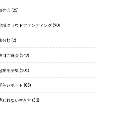
勉強会
(25)
地域クラウドファンディング
(90)
未分類
(2)
福引ご縁会
(149)
起業用語集
(101)
開催レポート
(85)
雇われない生き方
(53)