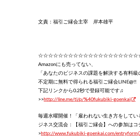
文責：福引ご縁会主宰 岸本雄平
☆☆☆☆☆☆☆☆☆☆☆☆☆☆☆☆☆☆☆☆
Amazonにも売ってない、
「あなたのビジネスの課題を解決する有料級
不定期に無料で得られる福引ご縁会LINE@!!
下記リンクから0.2秒で登録可能です♫
>>
http://line.me/ti/p/%40fukubiki-goenkai
毎週水曜開催！「雇われない生き方をしてい
ジネス交流会：【福引ご縁会】への参加はコ
>
http://www.fukubiki-goenkai.com/entryform