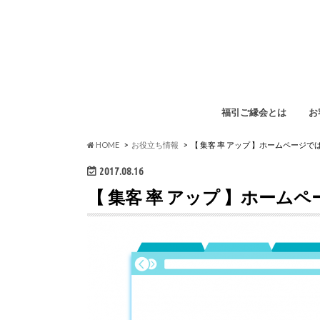
福引ご縁会とは
お
福
イ
ペ
勉
HOME
お役立ち情報
【 集客 率 アップ 】ホームページ
2017.08.16
【 集客 率 アップ 】ホー