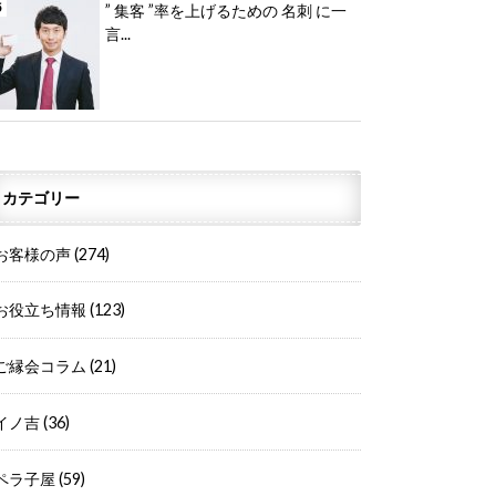
” 集客 ”率を上げるための 名刺 に一
言...
カテゴリー
お客様の声
(274)
お役立ち情報
(123)
ご縁会コラム
(21)
イノ吉
(36)
ペラ子屋
(59)