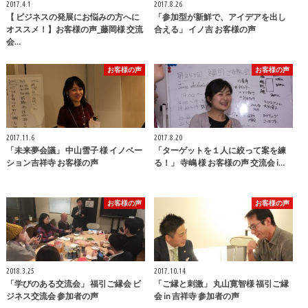
2017.4.1
2017.8.26
【 ビジネスの発展にお悩みの方へに
「参加型が新鮮で、アイデアを出し
オススメ！】お客様の声_藤岡様 交流
合える」 イノ吉 お客様の声
会…
お客様の声
お客様の声
2017.11.6
2017.8.20
「未来夢会議」 中山雪子 様 イノベー
「ターゲットを１人に絞って案を練
ション吉祥寺 お客様の声
る！」 寺嶋 様 お客様の声 交流会 i…
お客様の声
お客様の声
2018.3.25
2017.10.14
「学びのある交流会」 福引ご縁会 ビ
「ご縁と刺激」 丸山寛智様 福引ご縁
ジネス交流会 参加者の声
会 in 吉祥寺 参加者の声