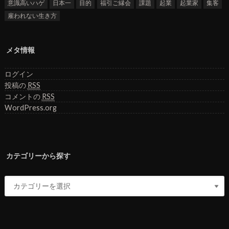
意識高いハゲ
日本一
目的
福引ご縁会
課題
起業
起業家
集客
雇われない生き方
メタ情報
ログイン
投稿の
RSS
コメントの
RSS
WordPress.org
カテゴリーから探す