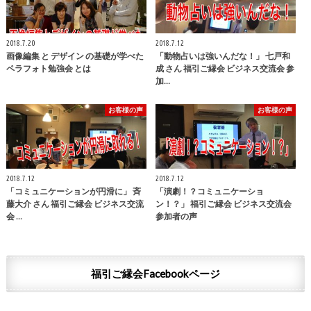
2018.7.20
2018.7.12
画像編集 と デザイン の基礎が学べた
「動物占いは強いんだな！」 七戸和
ペラフォト勉強会 とは
成 さん 福引ご縁会 ビジネス交流会 参
加…
お客様の声
お客様の声
2018.7.12
2018.7.12
「コミュニケーションが円滑に」 斉
「演劇！？コミュニケーショ
藤大介 さん 福引ご縁会 ビジネス交流
ン！？」 福引ご縁会 ビジネス交流会
会 …
参加者の声
福引ご縁会Facebookページ