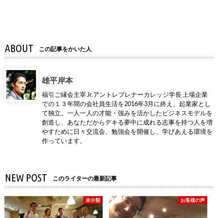
ABOUT
この記事をかいた人
雄平岸本
福引ご縁会主宰 Jr.アントレプレナーカレッジ学長 上場企業
での１３年間の会社員生活を2016年3月に終え、起業家とし
て独立。一人一人の才能・強みを活かしたビジネスモデルを
創造し、あなただからデキる夢中に成れる志事を持つ人を増
やすために日々交流会、勉強会を開催し、学びあえる環境を
作っています。
NEW POST
このライターの最新記事
未分類
お客様の声