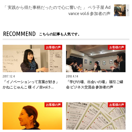
「 実践から得た事柄だったので心に響いた 」 ペラ子屋 Ad
vance vol.6 参加者の声
RECOMMEND
こちらの記事も人気です。
お客様の声
お客様の声
2017.12.4
2018.4.14
「イノベーションって言葉が好き」
「学びの場、出会いの場」 福引ご縁
かねこじゅんこ 様 イノ吉vol.5 …
会 ビジネス交流会 参加者の声
お客様の声
お客様の声