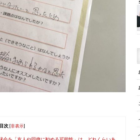
目次
[
非表示
]
縁会を「友人や同僚に勧める可能性」は、どれくらいあ