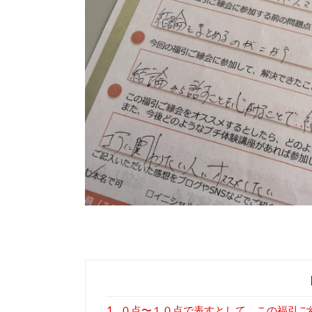
1
０点〜１０点で表すとして、この福引ご