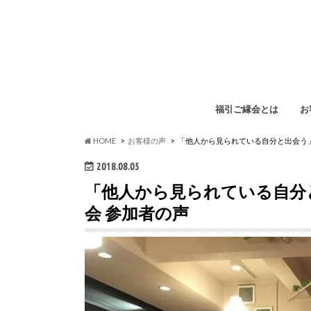
福引ご縁会とは
お
福
イ
ペ
勉
HOME
お客様の声
「他人から見られている自分と出会う」
2018.08.05
「他人から見られている自分と
会 参加者の声