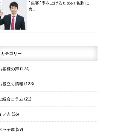
” 集客 ”率を上げるための 名刺 に一
言...
カテゴリー
お客様の声
(274)
お役立ち情報
(123)
ご縁会コラム
(21)
イノ吉
(36)
ペラ子屋
(59)