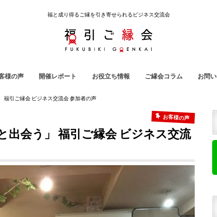
福と成り得るご縁を引き寄せられるビジネス交流会
客様の声
開催レポート
お役立ち情報
ご縁会コラム
お問い
引ご縁会
ノ吉
ラ子屋
強会
地域クラウドファンディング
雇われない生き方
起業用語集
ご縁会コラム
福引ご縁会スタッフ紹介
 福引ご縁会 ビジネス交流会 参加者の声
お客様の声
出会う」 福引ご縁会 ビジネス交流