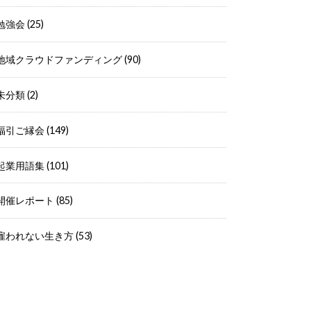
勉強会
(25)
地域クラウドファンディング
(90)
未分類
(2)
福引ご縁会
(149)
起業用語集
(101)
開催レポート
(85)
雇われない生き方
(53)