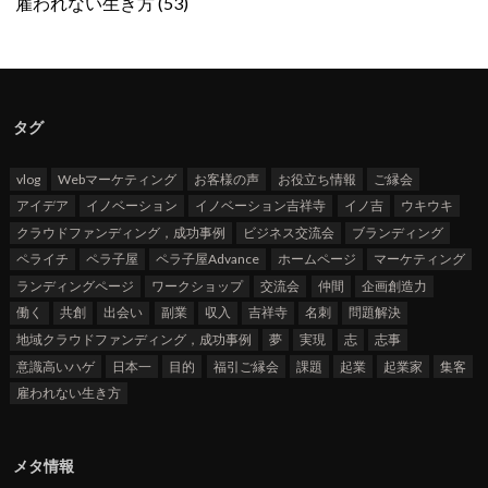
雇われない生き方
(53)
タグ
vlog
Webマーケティング
お客様の声
お役立ち情報
ご縁会
アイデア
イノベーション
イノベーション吉祥寺
イノ吉
ウキウキ
クラウドファンディング，成功事例
ビジネス交流会
ブランディング
ペライチ
ペラ子屋
ペラ子屋Advance
ホームページ
マーケティング
ランディングページ
ワークショップ
交流会
仲間
企画創造力
働く
共創
出会い
副業
収入
吉祥寺
名刺
問題解決
地域クラウドファンディング，成功事例
夢
実現
志
志事
意識高いハゲ
日本一
目的
福引ご縁会
課題
起業
起業家
集客
雇われない生き方
メタ情報