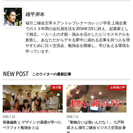
雄平岸本
福引ご縁会主宰 Jr.アントレプレナーカレッジ学長 上場企業
での１３年間の会社員生活を2016年3月に終え、起業家とし
て独立。一人一人の才能・強みを活かしたビジネスモデルを
創造し、あなただからデキる夢中に成れる志事を持つ人を増
やすために日々交流会、勉強会を開催し、学びあえる環境を
作っています。
NEW POST
このライターの最新記事
未分類
お客様の声
2018.7.20
2018.7.12
画像編集 と デザイン の基礎が学べた
「動物占いは強いんだな！」 七戸和
ペラフォト勉強会 とは
成 さん 福引ご縁会 ビジネス交流会 参
加…