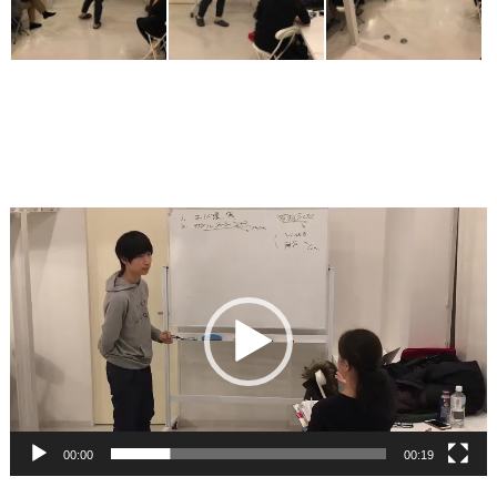
動
画
プ
レ
ー
ヤ
ー
00:00
00:19