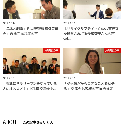
2017.10.14
2017.9.16
「ご縁と刺激」 丸山寛智様 福引ご縁
【リサイクルブティックcoco吉祥寺
会 in 吉祥寺 参加者の声
を経営されてる長瀬智美さんの声
vol…
お客様の声
お客様の声
2017.8.20
2017.8.26
「普通にサラリーマンをやっている
「少人数だからコアなことを話せ
人にオススメ！」 K.T.様 交流会 お…
る」 交流会 お客様の声 in 吉祥寺
ABOUT
この記事をかいた人