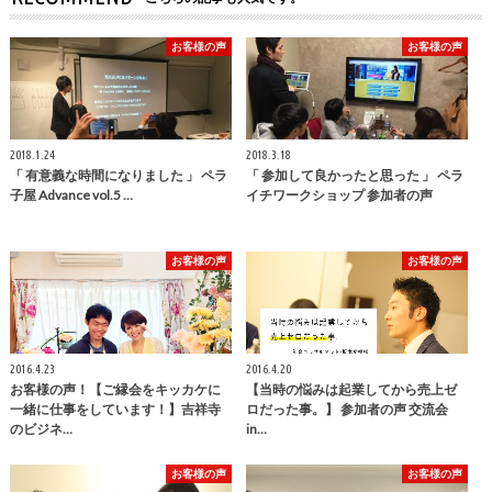
お客様の声
お客様の声
2018.1.24
2018.3.18
「 有意義な時間になりました 」 ペラ
「 参加して良かったと思った 」 ペラ
子屋 Advance vol.5 …
イチワークショップ 参加者の声
お客様の声
お客様の声
2016.4.23
2016.4.20
お客様の声！【ご縁会をキッカケに
【当時の悩みは起業してから売上ゼ
一緒に仕事をしています！】吉祥寺
ロだった事。】 参加者の声 交流会
のビジネ…
in…
お客様の声
お客様の声