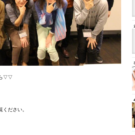
ら▽▽
覧ください。