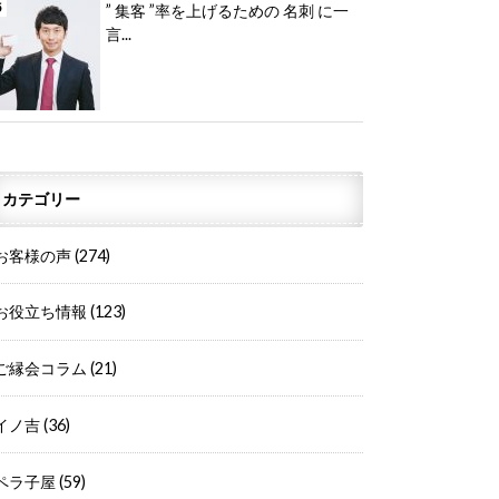
” 集客 ”率を上げるための 名刺 に一
言...
カテゴリー
お客様の声
(274)
お役立ち情報
(123)
ご縁会コラム
(21)
イノ吉
(36)
ペラ子屋
(59)