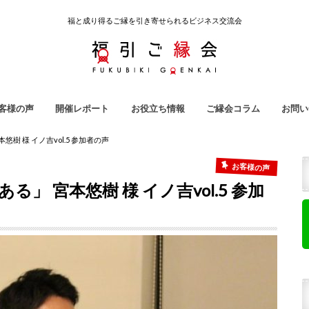
福と成り得るご縁を引き寄せられるビジネス交流会
客様の声
開催レポート
お役立ち情報
ご縁会コラム
お問い
引ご縁会
ノ吉
ラ子屋
強会
地域クラウドファンディング
雇われない生き方
起業用語集
ご縁会コラム
福引ご縁会スタッフ紹介
樹 様 イノ吉vol.5 参加者の声
お客様の声
 宮本悠樹 様 イノ吉vol.5 参加