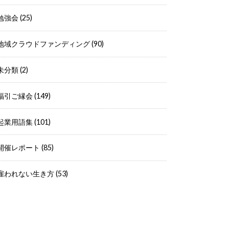
勉強会
(25)
地域クラウドファンディング
(90)
未分類
(2)
福引ご縁会
(149)
起業用語集
(101)
開催レポート
(85)
雇われない生き方
(53)