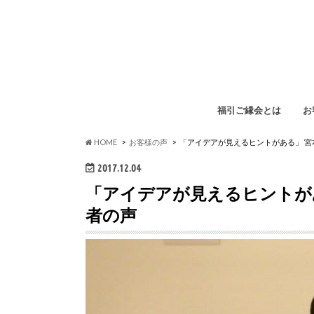
福引ご縁会とは
お
福
イ
ペ
勉
HOME
お客様の声
「アイデアが見えるヒントがある」 宮本悠
2017.12.04
「アイデアが見えるヒントがある」
者の声