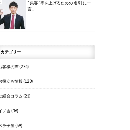
” 集客 ”率を上げるための 名刺 に一
言...
カテゴリー
お客様の声
(274)
お役立ち情報
(123)
ご縁会コラム
(21)
イノ吉
(36)
ペラ子屋
(59)