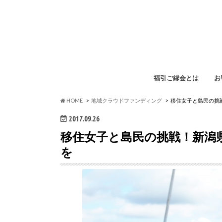
福引ご縁会とは
お
福
イ
ペ
勉
HOME
地域クラウドファンディング
移住女子と島民の挑
2017.09.26
移住女子と島民の挑戦！新潟
を