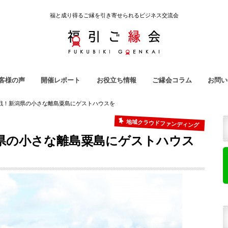
福と成り得るご縁を引き寄せられるビジネス交流会
客様の声
開催レポート
お役立ち情報
ご縁会コラム
お問い
引ご縁会
ノ吉
ラ子屋
強会
地域クラウドファンディング
雇われない生き方
起業用語集
ご縁会コラム
福引ご縁会スタッフ紹介
戦！新潟県の小さな離島粟島にゲストハウスを
地域クラウドファンディング
県の小さな離島粟島にゲストハウス