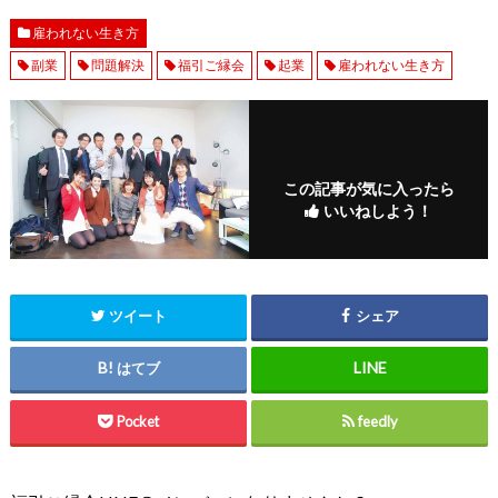
雇われない生き方
副業
問題解決
福引ご縁会
起業
雇われない生き方
この記事が気に入ったら
いいねしよう！
ツイート
シェア
はてブ
Pocket
feedly