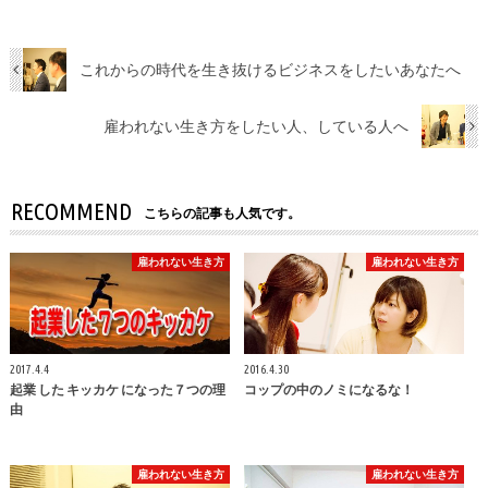
これからの時代を生き抜けるビジネスをしたいあなたへ
雇われない生き方をしたい人、している人へ
RECOMMEND
こちらの記事も人気です。
雇われない生き方
雇われない生き方
2017.4.4
2016.4.30
起業 した キッカケ になった７つの理
コップの中のノミになるな！
由
雇われない生き方
雇われない生き方