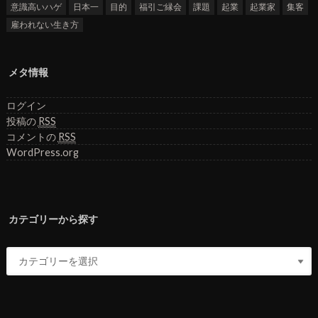
意識高いハゲ
日本一
目的
福引ご縁会
課題
起業
起業家
集客
雇われない生き方
メタ情報
ログイン
投稿の
RSS
コメントの
RSS
WordPress.org
カテゴリーから探す