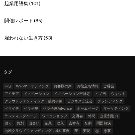
起業用語集
(101)
開催レポート
(85)
雇われない生き方
(53)
タグ
vlog
Webマーケティング
お客様の声
お役立ち情報
ご縁会
アイデア
イノベーション
イノベーション吉祥寺
イノ吉
ウキウキ
クラウドファンディング，成功事例
ビジネス交流会
ブランディング
ペライチ
ペラ子屋
ペラ子屋Advance
ホームページ
マーケティング
ランディングページ
ワークショップ
交流会
仲間
企画創造力
働く
共創
出会い
副業
収入
吉祥寺
名刺
問題解決
地域クラウドファンディング，成功事例
夢
実現
志
志事