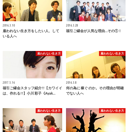
2016.3.10
2016.3.28
雇われない生き方をしたい人、して
福引ご縁会が人気な理由…その①！
いる人へ
雇われない生き方
雇われない生き方
2017.5.16
2016.3.8
福引ご縁会スタッフ紹介!!【カワイイ
何の為に 稼ぐ のか。その理由が明確
は、作れる!!】小川 彩子《Ayak…
でない人へ
雇われない生き方
雇われない生き方