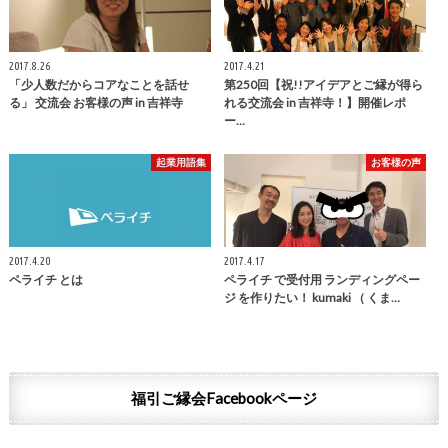
2017.8.26
2017.4.21
「少人数だからコアなことを話せ
第250回【祝!!アイデアとご縁が得ら
る」 交流会 お客様の声 in 吉祥寺
れる交流会 in 吉祥寺！】開催レポ
ー…
起業用語集
お客様の声
2017.4.20
2017.4.17
ペライチ とは
ペライチ で受付用 ランディングペー
ジ を作りたい！ kumaki （ くま…
福引ご縁会Facebookページ