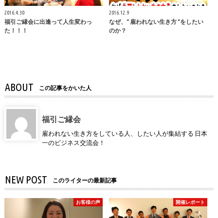
2016.4.30
2016.12.9
福引ご縁会に出逢って人生変わっ
なぜ、“ 雇われない生き方 ”をしたい
た！！！
のか？
ABOUT
この記事をかいた人
福引ご縁会
雇われない生き方をしている人、したい人が集結する 日本
一のビジネス交流会！
NEW POST
このライターの最新記事
お客様の声
開催レポート