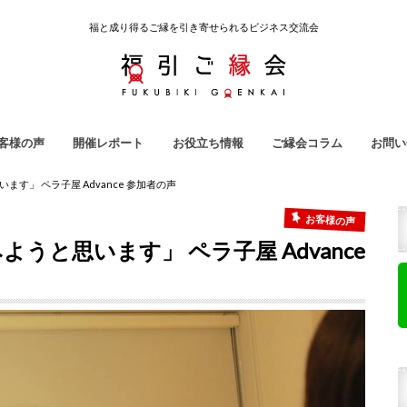
福と成り得るご縁を引き寄せられるビジネス交流会
客様の声
開催レポート
お役立ち情報
ご縁会コラム
お問い
引ご縁会
ノ吉
ラ子屋
強会
地域クラウドファンディング
雇われない生き方
起業用語集
ご縁会コラム
福引ご縁会スタッフ紹介
ます」 ペラ子屋 Advance 参加者の声
お客様の声
うと思います」 ペラ子屋 Advance