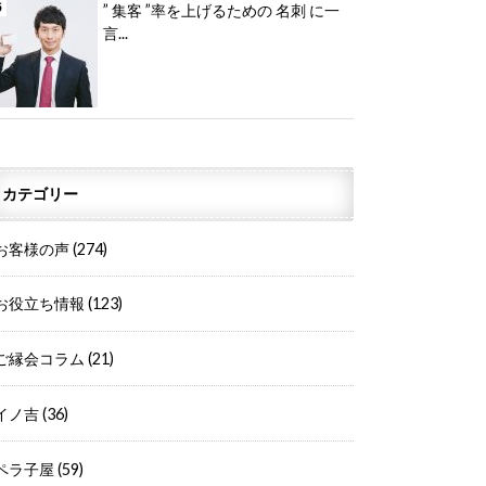
” 集客 ”率を上げるための 名刺 に一
言...
カテゴリー
お客様の声
(274)
お役立ち情報
(123)
ご縁会コラム
(21)
イノ吉
(36)
ペラ子屋
(59)