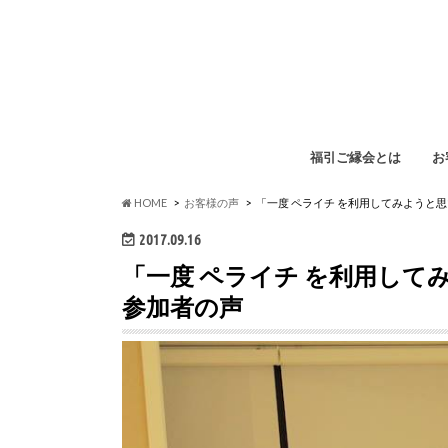
福引ご縁会とは
お
福
イ
ペ
勉
HOME
お客様の声
「一度 ペライチ を利用してみようと思い
2017.09.16
「一度 ペライチ を利用してみよ
参加者の声