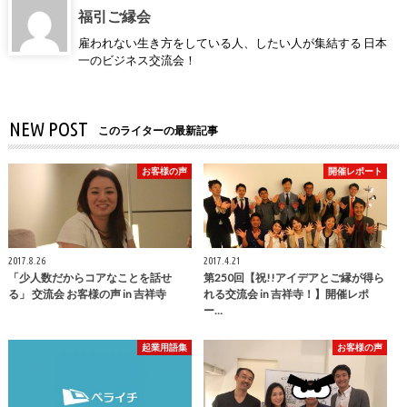
福引ご縁会
雇われない生き方をしている人、したい人が集結する 日本
一のビジネス交流会！
NEW POST
このライターの最新記事
お客様の声
開催レポート
2017.8.26
2017.4.21
「少人数だからコアなことを話せ
第250回【祝!!アイデアとご縁が得ら
る」 交流会 お客様の声 in 吉祥寺
れる交流会 in 吉祥寺！】開催レポ
ー…
起業用語集
お客様の声