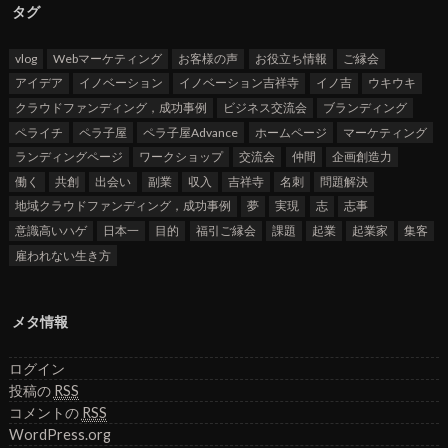
タグ
vlog
Webマーケティング
お客様の声
お役立ち情報
ご縁会
アイデア
イノベーション
イノベーション吉祥寺
イノ吉
ウキウキ
クラウドファンディング，成功事例
ビジネス交流会
ブランディング
ペライチ
ペラ子屋
ペラ子屋Advance
ホームページ
マーケティング
ランディングページ
ワークショップ
交流会
仲間
企画創造力
働く
共創
出会い
副業
収入
吉祥寺
名刺
問題解決
地域クラウドファンディング，成功事例
夢
実現
志
志事
意識高いハゲ
日本一
目的
福引ご縁会
課題
起業
起業家
集客
雇われない生き方
メタ情報
ログイン
投稿の
RSS
コメントの
RSS
WordPress.org