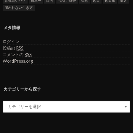
意識高いハゲ
日本一
目的
福引ご縁会
課題
起業
起業家
集客
雇われない生き方
メタ情報
ログイン
投稿の
RSS
コメントの
RSS
WordPress.org
カテゴリーから探す