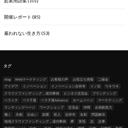
起業用語集
(101)
開催レポート
(85)
雇われない生き方
(53)
タグ
vlog
Webマーケティング
お客様の声
お役立ち情報
ご縁会
アイデア
イノベーション
イノベーション吉祥寺
イノ吉
ウキウキ
クラウドファンディング，成功事例
ビジネス交流会
ブランディング
ペライチ
ペラ子屋
ペラ子屋Advance
ホームページ
マーケティング
ランディングページ
ワークショップ
交流会
仲間
企画創造力
働く
共創
出会い
副業
収入
吉祥寺
名刺
問題解決
地域クラウドファンディング，成功事例
夢
実現
志
志事