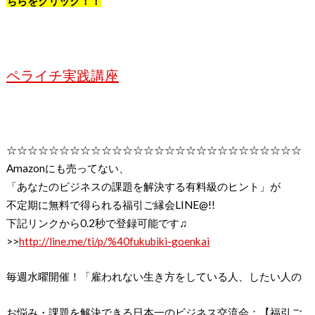
ちらをクリック！！
ペライチ実践講座
☆☆☆☆☆☆☆☆☆☆☆☆☆☆☆☆☆☆☆☆☆☆☆☆☆☆☆☆
Amazon
にも売ってない、
「あなたのビジネスの課題を解決する有料級のヒント」が
不定期に無料で得られる福引ご縁会
LINE@!!
下記リンクから
0.2
秒で登録可能です♫
>>
http://line.me/ti/p/%40fukubiki-goenkai
毎週水曜開催！「雇われない生き方をしている人、したい人の
お悩み・課題を解決できる日本一のビジネス交流会：【福引ご