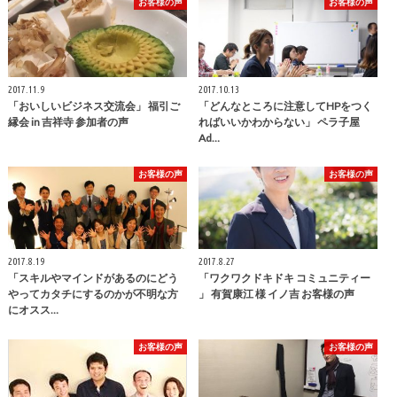
お客様の声
お客様の声
2017.11.9
2017.10.13
「おいしいビジネス交流会」 福引ご
「どんなところに注意してHPをつく
縁会 in 吉祥寺 参加者の声
ればいいかわからない」 ペラ子屋
Ad…
お客様の声
お客様の声
2017.8.19
2017.8.27
「スキルやマインドがあるのにどう
「ワクワクドキドキ コミュニティー
やってカタチにするのかが不明な方
」 有賀康江 様 イノ吉 お客様の声
にオスス…
お客様の声
お客様の声