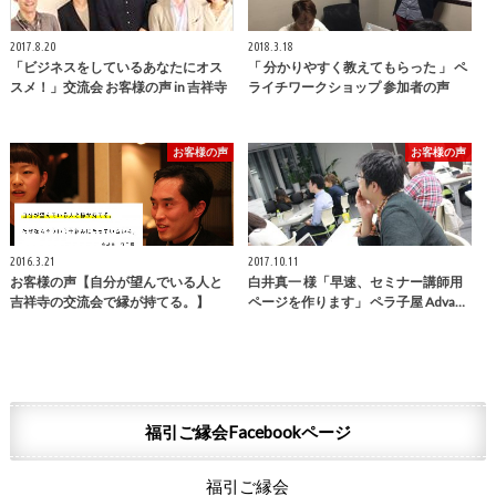
2017.8.20
2018.3.18
「ビジネスをしているあなたにオス
「 分かりやすく教えてもらった 」 ペ
スメ！」交流会 お客様の声 in 吉祥寺
ライチワークショップ 参加者の声
お客様の声
お客様の声
2016.3.21
2017.10.11
お客様の声【自分が望んでいる人と
白井真一 様「早速、セミナー講師用
吉祥寺の交流会で縁が持てる。】
ページを作ります」 ペラ子屋 Adva…
福引ご縁会Facebookページ
福引ご縁会