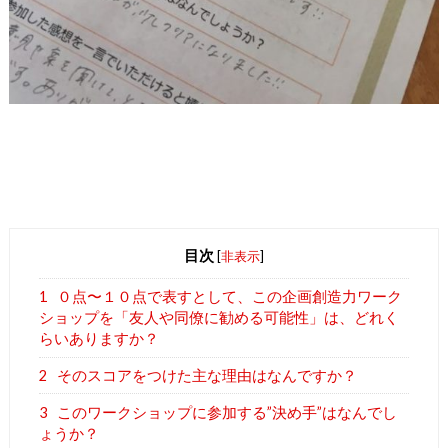
目次
[
非表示
]
1
０点〜１０点で表すとして、この企画創造力ワーク
ショップを「友人や同僚に勧める可能性」は、どれく
らいありますか？
2
そのスコアをつけた主な理由はなんですか？
3
このワークショップに参加する”決め手”はなんでし
ょうか？