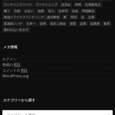
ランディングページ
ワークショップ
交流会
仲間
企画創造力
働く
共創
出会い
副業
収入
吉祥寺
名刺
問題解決
地域クラウドファンディング，成功事例
夢
実現
志
志事
意識高いハゲ
日本一
目的
福引ご縁会
課題
起業
起業家
集客
雇われない生き方
メタ情報
ログイン
投稿の
RSS
コメントの
RSS
WordPress.org
カテゴリーから探す