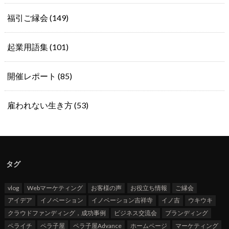
福引ご縁会
(149)
起業用語集
(101)
開催レポート
(85)
雇われない生き方
(53)
タグ
vlog
Webマーケティング
お客様の声
お役立ち情報
ご縁会
アイデア
イノベーション
イノベーション吉祥寺
イノ吉
ウキウキ
クラウドファンディング，成功事例
ビジネス交流会
ブランディング
ペライチ
ペラ子屋
ペラ子屋Advance
ホームページ
マーケティング