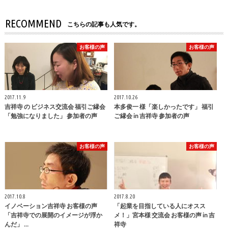
RECOMMEND
こちらの記事も人気です。
お客様の声
お客様の声
2017.11.9
2017.10.26
吉祥寺 の ビジネス交流会 福引ご縁会
本多俊一 様「楽しかったです」 福引
「勉強になりました」 参加者の声
ご縁会 in 吉祥寺 参加者の声
お客様の声
お客様の声
2017.10.8
2017.8.20
イノベーション吉祥寺 お客様の声
「起業を目指している人にオスス
「吉祥寺での展開のイメージが浮か
メ！」宮本様 交流会 お客様の声 in 吉
んだ」 …
祥寺