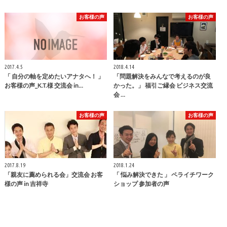
お客様の声
お客様の声
2017.4.5
2018.4.14
「 自分の軸を定めたいアナタへ！ 」
「問題解決をみんなで考えるのが良
お客様の声_K.T.様 交流会 in…
かった。」 福引ご縁会 ビジネス交流
会 …
お客様の声
お客様の声
2017.8.19
2018.1.24
「親友に薦められる会」交流会 お客
「 悩み解決できた 」 ペライチワーク
様の声 in 吉祥寺
ショップ 参加者の声