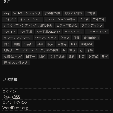
タグ
vlog
Webマーケティング
お客様の声
お役立ち情報
ご縁会
アイデア
イノベーション
イノベーション吉祥寺
イノ吉
ウキウキ
クラウドファンディング，成功事例
ビジネス交流会
ブランディング
ペライチ
ペラ子屋
ペラ子屋Advance
ホームページ
マーケティング
ランディングページ
ワークショップ
交流会
仲間
企画創造力
働く
共創
出会い
副業
収入
吉祥寺
名刺
問題解決
地域クラウドファンディング，成功事例
夢
実現
志
志事
意識高いハゲ
日本一
目的
福引ご縁会
課題
起業
起業家
集客
雇われない生き方
メタ情報
ログイン
投稿の
RSS
コメントの
RSS
WordPress.org