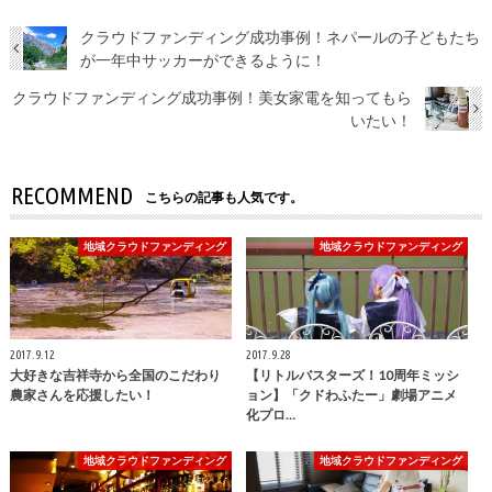
クラウドファンディング成功事例！ネパールの子どもたち
が一年中サッカーができるように！
クラウドファンディング成功事例！美女家電を知ってもら
いたい！
RECOMMEND
こちらの記事も人気です。
地域クラウドファンディング
地域クラウドファンディング
2017.9.12
2017.9.28
大好きな吉祥寺から全国のこだわり
【リトルバスターズ！10周年ミッシ
農家さんを応援したい！
ョン】「クドわふたー」劇場アニメ
化プロ…
地域クラウドファンディング
地域クラウドファンディング