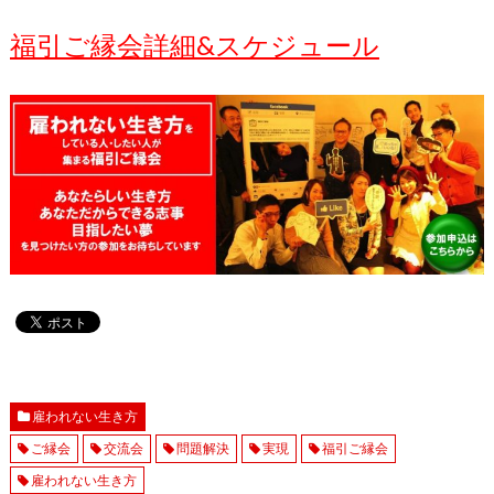
福引ご縁会詳細&スケジュール
雇われない生き方
ご縁会
交流会
問題解決
実現
福引ご縁会
雇われない生き方