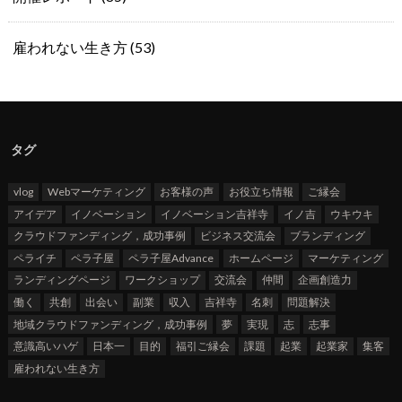
雇われない生き方
(53)
タグ
vlog
Webマーケティング
お客様の声
お役立ち情報
ご縁会
アイデア
イノベーション
イノベーション吉祥寺
イノ吉
ウキウキ
クラウドファンディング，成功事例
ビジネス交流会
ブランディング
ペライチ
ペラ子屋
ペラ子屋Advance
ホームページ
マーケティング
ランディングページ
ワークショップ
交流会
仲間
企画創造力
働く
共創
出会い
副業
収入
吉祥寺
名刺
問題解決
地域クラウドファンディング，成功事例
夢
実現
志
志事
意識高いハゲ
日本一
目的
福引ご縁会
課題
起業
起業家
集客
雇われない生き方