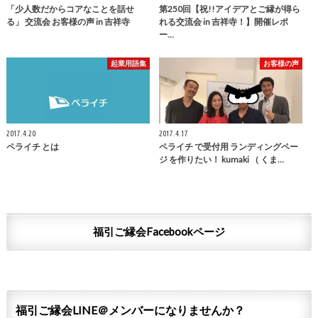
「少人数だからコアなことを話せ
第250回【祝!!アイデアとご縁が得ら
る」 交流会 お客様の声 in 吉祥寺
れる交流会 in 吉祥寺！】開催レポ
ー…
起業用語集
お客様の声
2017.4.20
2017.4.17
ペライチ とは
ペライチ で受付用 ランディングペー
ジ を作りたい！ kumaki （ くま…
福引ご縁会Facebookページ
福引ご縁会LINE＠メンバーになりませんか？