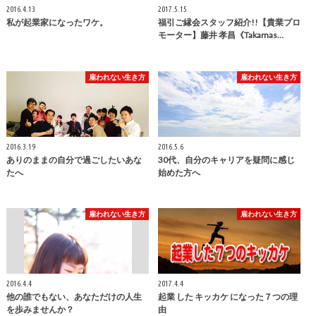
2016.4.13
2017.5.15
私が起業家になったワケ。
福引ご縁会スタッフ紹介!!【貴業プロ
モーター】藤井 孝昌《Takamas…
雇われない生き方
雇われない生き方
2016.3.19
2016.5.6
ありのままの自分で過ごしたいあな
30代、自分のキャリアを疑問に感じ
たへ
始めた方へ
雇われない生き方
雇われない生き方
2016.4.4
2017.4.4
他の誰でもない、あなただけの人生
起業 した キッカケ になった７つの理
を歩みませんか？
由