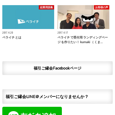
起業用語集
お客様の声
2017.4.20
2017.4.17
ペライチ とは
ペライチ で受付用 ランディングペー
ジ を作りたい！ kumaki （ くま…
福引ご縁会Facebookページ
福引ご縁会LINE＠メンバーになりませんか？