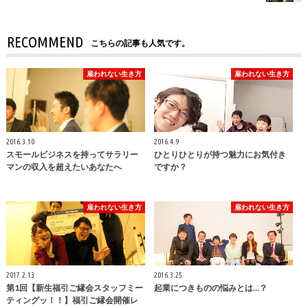
RECOMMEND
こちらの記事も人気です。
雇われない生き方
雇われない生き方
2016.3.10
2016.4.9
スモールビジネスを持ってサラリー
ひとりひとりが持つ魅力にお気付き
マンの収入を超えたいあなたへ
ですか？
雇われない生き方
雇われない生き方
2017.2.13
2016.3.25
第1回【新生福引ご縁会スタッフミー
起業につきものの悩みとは…？
ティングッ！！】福引ご縁会開催レ