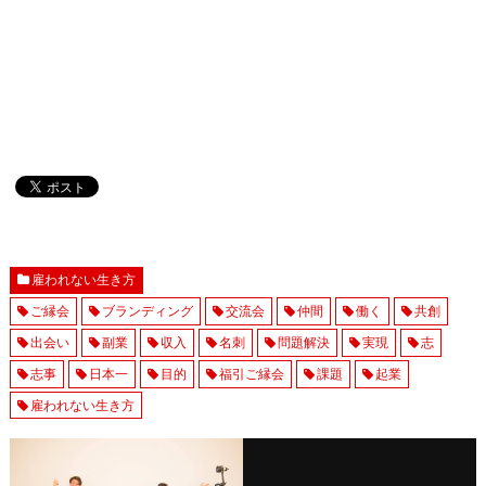
雇われない生き方
ご縁会
ブランディング
交流会
仲間
働く
共創
出会い
副業
収入
名刺
問題解決
実現
志
志事
日本一
目的
福引ご縁会
課題
起業
雇われない生き方