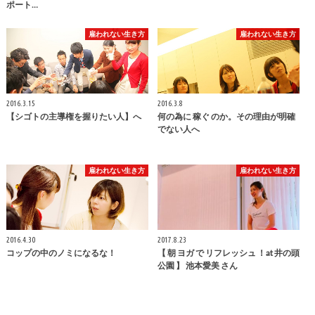
ポート…
雇われない生き方
雇われない生き方
2016.3.15
2016.3.8
【シゴトの主導権を握りたい人】へ
何の為に 稼ぐ のか。その理由が明確
でない人へ
雇われない生き方
雇われない生き方
2016.4.30
2017.8.23
コップの中のノミになるな！
【 朝 ヨガ で リフレッシュ ！at 井の頭
公園 】 池本愛美 さん