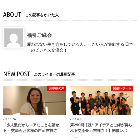
ABOUT
この記事をかいた人
福引ご縁会
雇われない生き方をしている人、したい人が集結する 日本
一のビジネス交流会！
NEW POST
このライターの最新記事
お客様の声
開催レポート
2017.8.26
2017.4.21
「少人数だからコアなことを話せ
第250回【祝!!アイデアとご縁が得ら
る」 交流会 お客様の声 in 吉祥寺
れる交流会 in 吉祥寺！】開催レポ
ー…