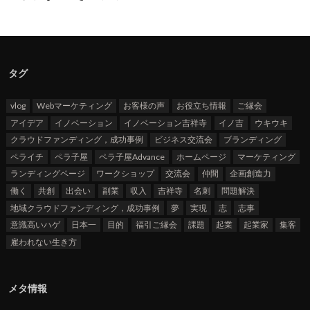
タグ
vlog
Webマーケティング
お客様の声
お役立ち情報
ご縁会
アイデア
イノベーション
イノベーション吉祥寺
イノ吉
ウキウキ
クラウドファンディング，成功事例
ビジネス交流会
ブランディング
ペライチ
ペラ子屋
ペラ子屋Advance
ホームページ
マーケティング
ランディングページ
ワークショップ
交流会
仲間
企画創造力
働く
共創
出会い
副業
収入
吉祥寺
名刺
問題解決
地域クラウドファンディング，成功事例
夢
実現
志
志事
意識高いハゲ
日本一
目的
福引ご縁会
課題
起業
起業家
集客
雇われない生き方
メタ情報